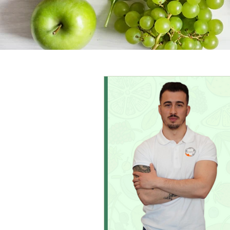
All Posts
General
Diet