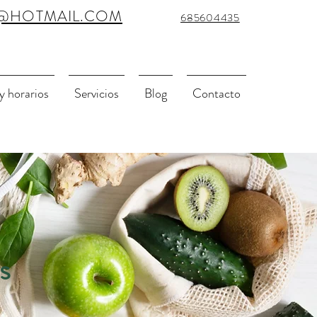
@HOTMAIL.COM
685604435
 y horarios
Servicios
Blog
Contacto
s