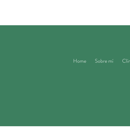
Home
Sobre mí
Clí