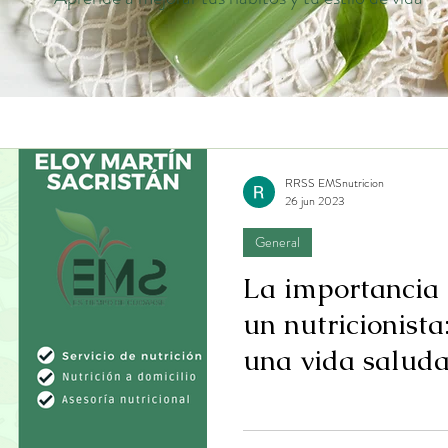
as
RRSS EMSnutricion
26 jun 2023
General
La importancia 
un nutricionista
una vida saluda