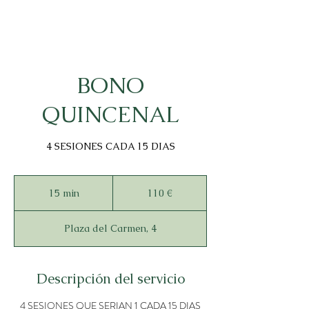
BONO
QUINCENAL
4 SESIONES CADA 15 DIAS
110
euros
15 min
1
110 €
5
Plaza del Carmen, 4
m
i
n
Descripción del servicio
4 SESIONES QUE SERIAN 1 CADA 15 DIAS