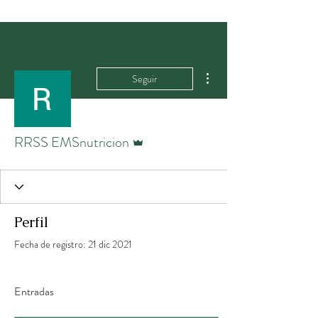
Más acciones
Seguir
Administrador
RRSS EMSnutricion
Perfil
Fecha de registro: 21 dic 2021
Entradas