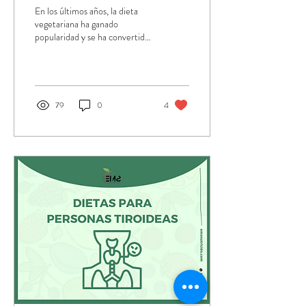
beneficios y sus posibles
En los últimos años, la dieta
problemas.
vegetariana ha ganado
popularidad y se ha convertido
en una opción para muchas
personas en todo el mundo.
79
0
4