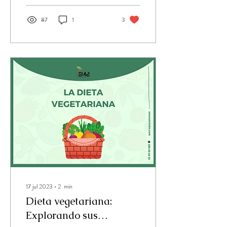
87
1
3
17 jul 2023
∙
2
min
Dieta vegetariana:
Explorando sus